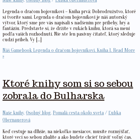
Naše knihy
,
Osobný blog
/
Ľubka Obernauerová
Legenda o dračom bojovníkovi – Kniha prvá: Dobrodružstvo, ktoré
si tvoríte sami. Legenda o dračom bojovníkovi je náš autorský
výtvor, ktorý sme pre vás napísali s nadšením pre príbehy, hry a
fantáziu. Predstavte si, že držíte v rukách knihu, ktorá sa mení
podľa vašich rozhodnutí. Nie ste len pasívny čitateľ, ktorý sleduje
cudzí príbeh. Vy […]
Náš Gamebook Legenda o dračom bojovníkovi. Kniha 1.
Read More
»
Ktoré knihy som si so sebou
zobrala do Bulharska
Naše knihy
,
Osobný blog
,
Pomalá cesta okolo sveta
/
Ľubka
Obernauerová
Keď cestuje na dlhšie, na niekoľko mesiacov, musíte rozmýšľať,
ktoré veci so sebou zbalíte a ako budete chcieť tráviť voľný čas.