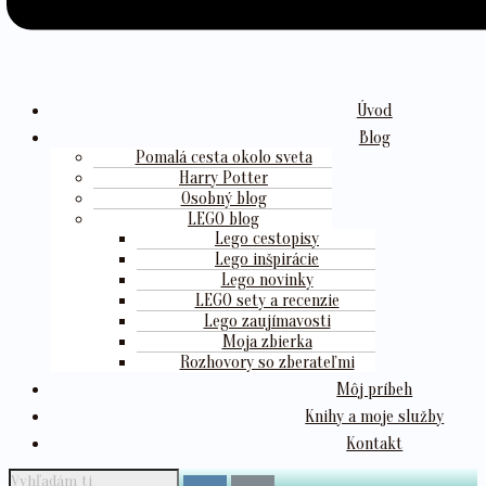
Úvod
Blog
Pomalá cesta okolo sveta
Harry Potter
Osobný blog
LEGO blog
Lego cestopisy
Lego inšpirácie
Lego novinky
LEGO sety a recenzie
Lego zaujímavosti
Moja zbierka
Rozhovory so zberateľmi
Môj príbeh
Knihy a moje služby
Kontakt