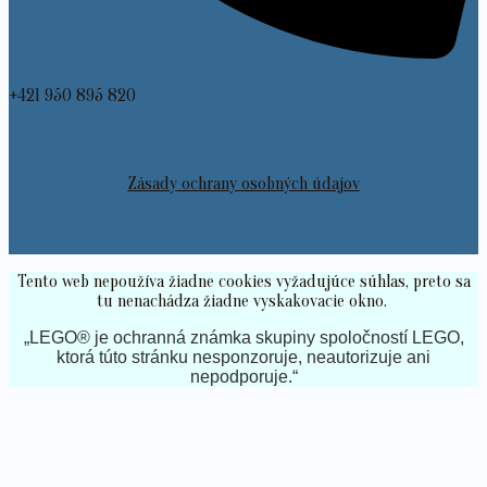
+421 950 895 820
Zásady ochrany osobných údajov
Tento web nepoužíva žiadne cookies vyžadujúce súhlas, preto sa
tu nenachádza žiadne vyskakovacie okno.
„LEGO® je ochranná známka skupiny spoločností LEGO,
ktorá túto stránku nesponzoruje, neautorizuje ani
nepodporuje.“