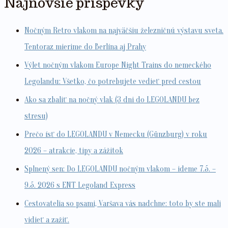
Najnovšie príspevky
Nočným Retro vlakom na najväčšiu železničnú výstavu sveta.
Tentoraz mierime do Berlína aj Prahy
Výlet nočným vlakom Europe Night Trains do nemeckého
Legolandu: Všetko, čo potrebujete vedieť pred cestou
Ako sa zbaliť na nočný vlak (3 dni do LEGOLANDU bez
stresu)
Prečo ísť do LEGOLANDU v Nemecku (Günzburg) v roku
2026 – atrakcie, tipy a zážitok
Splnený sen: Do LEGOLANDU nočným vlakom – ideme 7.5. –
9.5. 2026 s ENT Legoland Express
Cestovatelia so psami, Varšava vás nadchne: toto by ste mali
vidieť a zažiť.